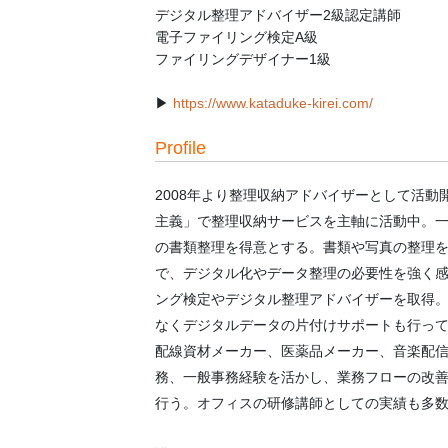
デジタル整理アドバイザー2級認定講師
電子ファイリング検定A級
ファイリングデザイナー1級
▶︎
https://www.kataduke-kirei.com/
Profile
2008年より整理収納アドバイザーとして活動
主義」で整理収納サービスを主軸に活動中。
の書類整理を得意とする。書類や写真の整理
で、デジタル化やデータ整理の必要性を強く
ング検定やデジタル整理アドバイザーを取得
なくデジタルデータの片付けサポートも行っ
配線資材メーカー、医薬品メーカー、音楽配
務、一般事務経験を活かし、業務フローの改
行う。オフィスの研修講師としての実績も多