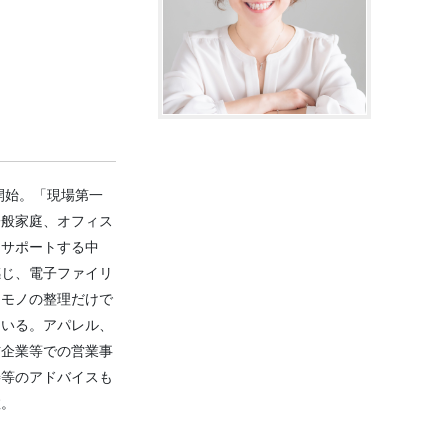
開始。「現場第一
一般家庭、オフィス
をサポートする中
感じ、電子ファイリ
。モノの整理だけで
ている。アパレル、
信企業等での営業事
善等のアドバイスも
数。