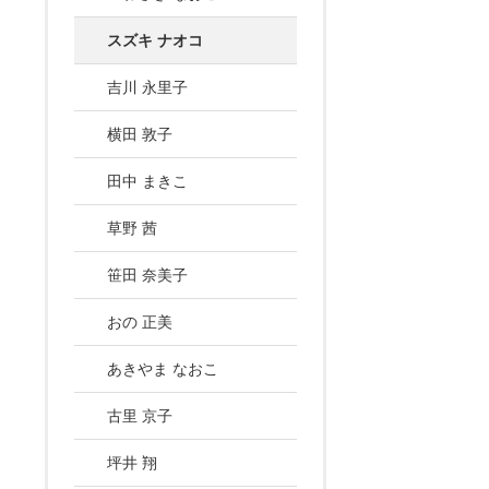
スズキ ナオコ
吉川 永里子
横田 敦子
田中 まきこ
草野 茜
笹田 奈美子
おの 正美
あきやま なおこ
古里 京子
坪井 翔