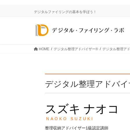
コ
ナ
ン
ビ
デジタルファイリングの基本を学ぼう！
テ
ゲ
ン
ー
ツ
シ
に
ョ
移
ン
HOME
デジタル整理アドバイザー®
デジタル整理アド
動
に
移
動
デジタル整理アドバイ
スズキ ナオコ
NAOKO SUZUKI
整理収納アドバイザー1級認定講師