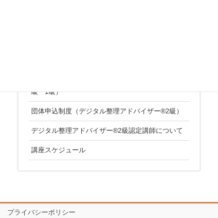
古里 京子
坪井 翔
仲井 圭二
平野 史香
セット申込制度（デジタル整理アドバイザー®2
級・1級）
団体申込制度（デジタル整理アドバイザー®2級）
デジタル整理アドバイザー®2級認定講師について
講座スケジュール
プライバシーポリシー