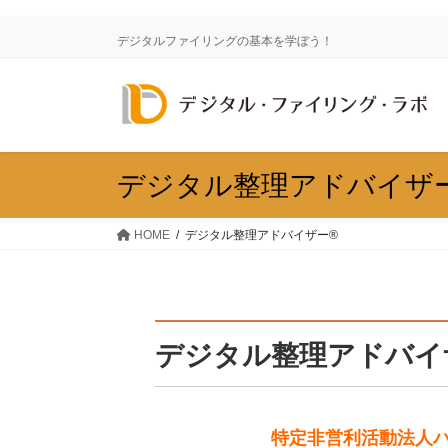
コ
ナ
ン
ビ
デジタルファイリングの基本を学ぼう！
テ
ゲ
ン
ー
ツ
シ
に
ョ
移
ン
動
に
デジタル整理アドバイザ
移
動
HOME
デジタル整理アドバイザー®
デジタル整理アドバイ
特定非営利活動法人