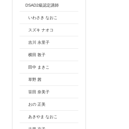
DSAD2級認定講師
いわさき なおこ
スズキ ナオコ
吉川 永里子
横田 敦子
田中 まきこ
草野 茜
笹田 奈美子
おの 正美
あきやま なおこ
古里 京子