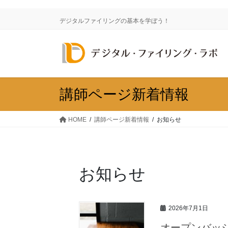
コ
ナ
ン
ビ
デジタルファイリングの基本を学ぼう！
テ
ゲ
ン
ー
ツ
シ
に
ョ
移
ン
動
に
講師ページ新着情報
移
動
HOME
講師ページ新着情報
お知らせ
お知らせ
2026年7月1日
オープンバッ