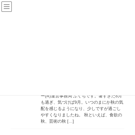
コ
ナ
ン
ビ
テ
ゲ
ン
ー
ツ
シ
NewsLetter バックナンバー
に
ョ
移
ン
HOME
NewsLetter バックナンバー
動
に
移
動
2024年9月9日
NEWS LETTER Vol.9
2024年9月9日配信 デジタル整理アドバイザ
ー(R)運営事務局 ふくちです。暑すぎた8月
も過ぎ、気づけば9月。いつのまにか秋の気
配を感じるようになり、少しですが過ごし
やすくなりましたね。 秋といえば、食欲の
秋、芸術の秋 […]