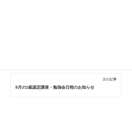
https://www.pfu.ricoh.com/direct/shop/integrated/
なお、本コードは本日より使用可能です。
ScanSnap
新着
前の記事
デジタル整理アドバイザー®1級認定講師募集開始のご
案内
次の記事
9月の1級認定講座・勉強会日程のお知らせ