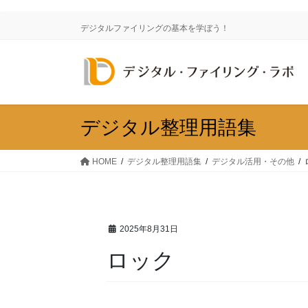
コ
ナ
ン
ビ
デジタルファイリングの基本を学ぼう！
テ
ゲ
ン
ー
ツ
シ
に
ョ
移
ン
動
に
デジタル整理用語集
移
動
HOME
デジタル整理用語集
デジタル活用・その他
2025年8月31日
ロック