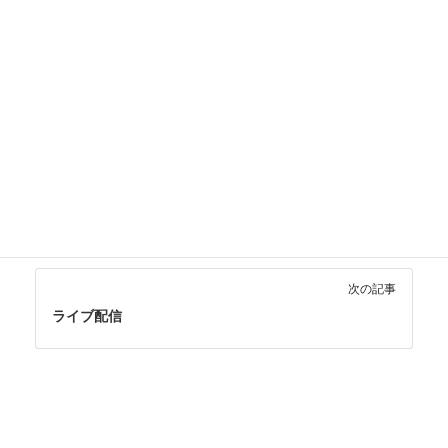
ブラリは無料で利用できることが多いです。ライブラリの依
存関係を理解して、適切に管理することが重要です。
デジタル活用・その他
カテゴリー
ら行
一般用語
中級
タグ
前の記事
ライセンス
次の記事
ライブ配信