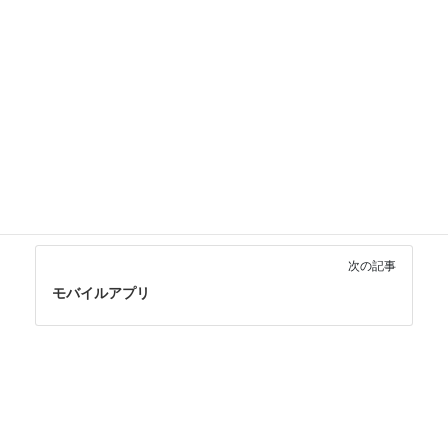
用できます。
デジタル活用・その他
カテゴリー
ま行
一般用語
重要
タグ
前の記事
メール
次の記事
モバイルアプリ