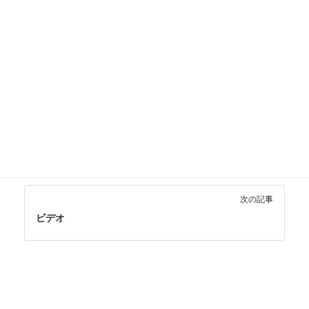
が簡単になります。定期的なバックアップを取って、データ
の安全性を確保しましょう。
デジタル活用・その他
カテゴリー
デジタル整理
は行
一般用語
重要
タグ
前の記事
パスワード強度
次の記事
ビデオ