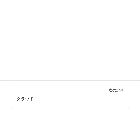
ると、マウスを使わずに多くの操作ができるようになりま
す。定期的に掃除をして、清潔に保ちましょう。
ハードウェア・機器
カテゴリー
か行
一般用語
最優先
タグ
前の記事
キャッシュ
次の記事
クラウド