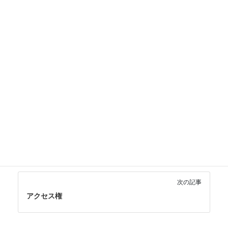
アーカイブしたデータは削除されるわけではなく、別の場所
に移動されます。定期的なアーカイブ作業で、システムの動
作速度を維持できます。アーカイブの際は、後で見つけやす
いよう適切な命名規則を使いましょう。重要なアーカイブデ
ータは複数の場所にバックアップすることが推奨されます。
データ・ファイル管理
カテゴリー
あ行
デジタル整理
一般用語
重要
タグ
前の記事
SSD
次の記事
アクセス権