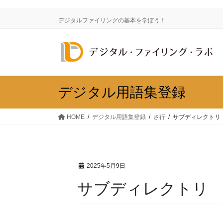
コ
ナ
ン
ビ
デジタルファイリングの基本を学ぼう！
テ
ゲ
ン
ー
ツ
シ
に
ョ
移
ン
動
に
デジタル用語集登録
移
動
HOME
デジタル用語集登録
さ行
サブディレクトリ
2025年5月9日
サブディレクトリ