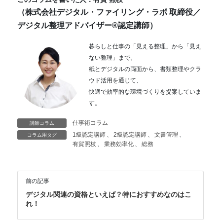
（株式会社デジタル・ファイリング・ラボ
取締役／
デジタル整理アドバイザー®認定講師
）
暮らしと仕事の「見える整理」から「見え
ない整理」まで。
紙とデジタルの両面から、書類整理やクラ
ウド活用を通じて、
快適で効率的な環境づくりを提案していま
す。
仕事術コラム
講師コラム
1級認定講師
、
2級認定講師
、
文書管理
、
コラム用タグ
有賀照枝
、
業務効率化
、
総務
前の記事
デジタル関連の資格といえば？特におすすめなのはこ
れ！