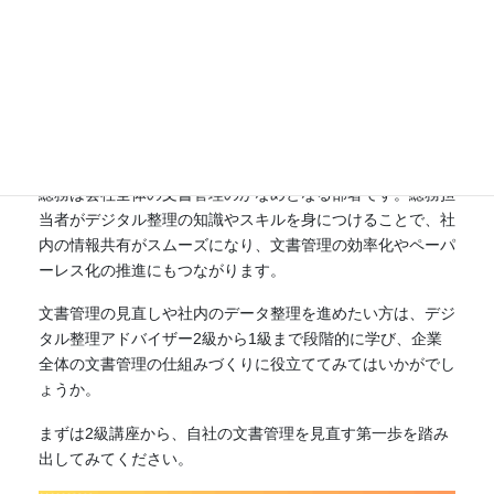
講座（応用・実践編）の受講もおすすめです。1級講座で
は、他者と共有するデジタルデータを効率よく管理・運用で
きる仕組みを設計できるようになることを目的としており、
チームや組織で情報を共有するためのフォルダ設計や管理ル
ールの作り方など、より実践的な内容を学ぶことができ、企
業全体の情報管理を最適化できます。
総務は会社全体の文書管理のかなめとなる部署です。総務担
当者がデジタル整理の知識やスキルを身につけることで、社
内の情報共有がスムーズになり、文書管理の効率化やペーパ
ーレス化の推進にもつながります。
文書管理の見直しや社内のデータ整理を進めたい方は、デジ
タル整理アドバイザー2級から1級まで段階的に学び、企業
全体の文書管理の仕組みづくりに役立ててみてはいかがでし
ょうか。
まずは2級講座から、自社の文書管理を見直す第一歩を踏み
出してみてください。