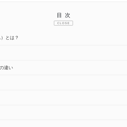
目次
CLOSE
-L）とは？
との違い