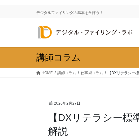
コ
ナ
ン
ビ
デジタルファイリングの基本を学ぼう！
テ
ゲ
ン
ー
ツ
シ
に
ョ
移
ン
動
に
講師コラム
移
動
HOME
講師コラム
仕事術コラム
【DXリテラシー標
2026年2月27日
【DXリテラシー標
解説